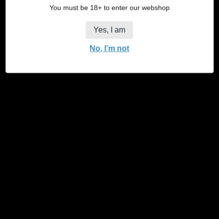
You must be 18+ to enter our webshop
Yes, I am
No, I’m not
Juicy Hanfwickel - Display
Normaler
€24,95
Preis