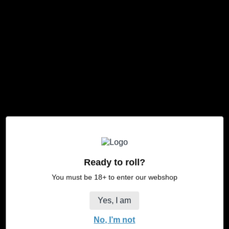
JaJa Bong Gebogen
Normaler
€24,95
Preis
Produktinformation
Schwarz
50 cm
Artikelnummer: GL5963
Ready to roll?
Auf Lager
You must be 18+ to enter our webshop
Menge
in den Warenkorb legen
Menge
Menge
Yes, I am
für
für
JaJa
JaJa
No, I’m not
Bong
Bong