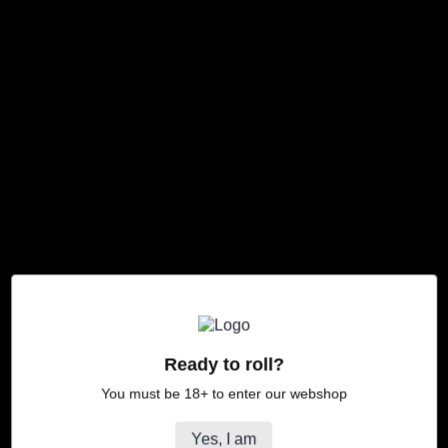
JaJa Karton-Geschenkbox 1
Normaler
€4,95
Preis
Produktinformation
JaJa Braune Box
Ready to roll?
Schlüsselanhänger, Trinkgeldheft, Blättchen, Notizblock,
You must be 18+ to enter our webshop
Bleistift, Aufkleber
Artikelnummer: GP01
Yes, I am