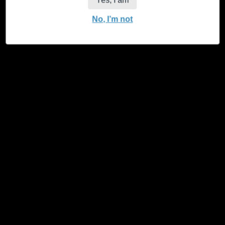
Yes, I am
ARTIKELNUMMER
COJA1000
Menge
No, I’m not
in den Warenkorb legen
Menge
Menge
für
für
JaJa
JaJa
Vorgefertigte
Vorgefertigte
Kegel
Kegel
Großpackung
Großpackung
verringern
erhöhen
X
Facebook
Instagram
/
Links
Twitter