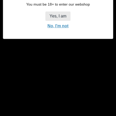
Menge
You must be 18+ to enter our webshop
1 Packung
5 Packungen
1 Anzeige
Variante
Variante
Variante
Yes, I am
ausverkauft
ausverkauft
ausverkauft
3 Displays (15% Rabatt)
Variante
oder
oder
oder
No, I’m not
ausverkauft
nicht
nicht
nicht
87 Auf Lager
oder
verfügbar
verfügbar
verfügbar
nicht
Menge
verfügbar
in den Warenkorb legen
Menge
Menge
für
für
JaJa
JaJa
King
King
Size
Size
Hanf
Hanf
Ungebleicht
Ungebleicht
verringern
erhöhen