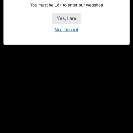
Menge
You must be 18+ to enter our webshop
1 Packung
5 Packungen
1 Anzeige
Variante
Variante
Variante
Yes, I am
ausverkauft
ausverkauft
ausverkauft
3 Displays (15% Rabatt)
Variante
oder
oder
oder
No, I’m not
ausverkauft
nicht
nicht
nicht
95 Auf Lager
oder
verfügbar
verfügbar
verfügbar
nicht
Menge
verfügbar
in den Warenkorb legen
Menge
Menge
für
für
JaJa
JaJa
King
King
Size
Size
Weiß
Weiß
verringern
erhöhen