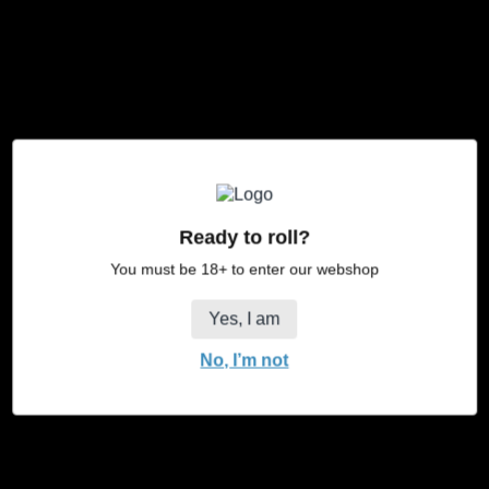
Geschenk
Normaler
€3,99
Preis
Menge
in den Warenkorb legen
Menge
Menge
für
für
Ready to roll?
Geschenk
Geschenk
You must be 18+ to enter our webshop
verringern
erhöhen
Yes, I am
No, I’m not