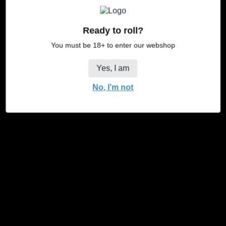
Ready to roll?
You must be 18+ to enter our webshop
Yes, I am
No, I’m not
JaJa Handtuch Exklusiv
JaJa Handtuch Balance
Normaler
Normaler
€19,95
€19,95
Preis
Preis