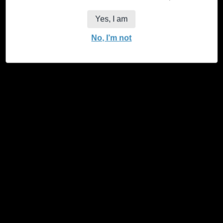
/
Gauche
Twitter
Yes, I am
No, I’m not
Inscrivez-vous à notre newsletter
Soyez le premier informé des offres, nouveautés et
mises à jour
Votre
S'abonner
email
Pays-Bas (EUR €)
Français