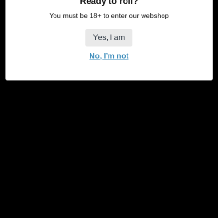
Ready to roll?
variées
You must be 18+ to enter our webshop
Yes, I am
No, I’m not