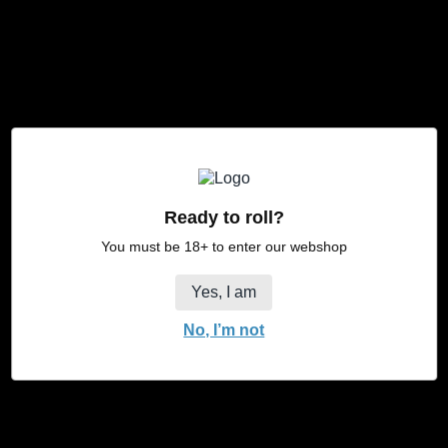
Cadeau
Prix
€3,99
régulier
Quantité
Ajouter au panier
Diminuer
Augmenter
la
la
Ready to roll?
quantité
quantité
You must be 18+ to enter our webshop
pour
pour
Cadeau
Cadeau
Yes, I am
No, I’m not