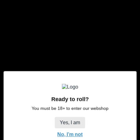
JaJa Bang incurvé
Prix
€24,95
régulier
Information produit
Noir
50 cm
Numéro d'article: GL5963
Ready to roll?
En Stock
You must be 18+ to enter our webshop
Quantité
Ajouter au panier
Diminuer
Augmenter
Yes, I am
la
la
quantité
quantité
No, I’m not
pour
pour